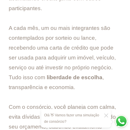
participantes.
A cada mês, um ou mais integrantes são
contemplados por sorteio ou lance,
recebendo uma carta de crédito que pode
ser usada para adquirir um imóvel, veículo,
serviço ou até investir no próprio negócio.
Tudo isso com
liberdade de escolha
,
transparência e economia.
Com o consórcio, você planeja com calma,
Olá 👋 Vamos fazer uma simulação
evita dívidas caras e mantém o controle do
de consórcio?
seu orçamento, sabendo exatamente