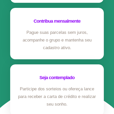
Contribua mensalmente
Pague suas parcelas sem juros,
acompanhe o grupo e mantenha seu
cadastro ativo.
Seja contemplado
Participe dos sorteios ou ofereça lance
para receber a carta de crédito e realizar
seu sonho.