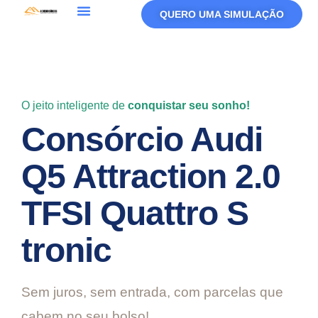
QUERO UMA SIMULAÇÃO
Política De Privacidade
Termos De Uso
O jeito inteligente de
conquistar seu sonho!
Consórcio Audi
Q5 Attraction 2.0
TFSI Quattro S
tronic
Sem juros, sem entrada, com parcelas que
cabem no seu bolso!