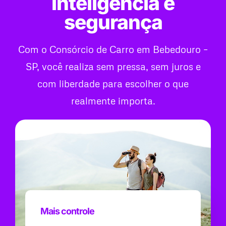
inteligência e
segurança
Com o Consórcio de Carro em Bebedouro –
SP, você realiza sem pressa, sem juros e
com liberdade para escolher o que
realmente importa.
Mais controle