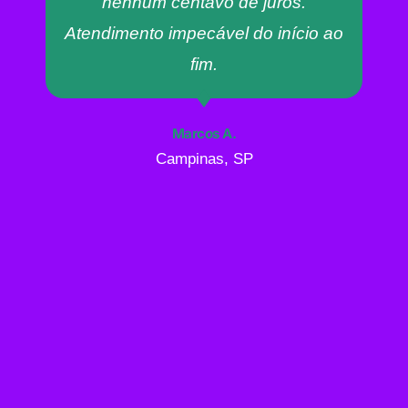
nenhum centavo de juros.
Atendimento impecável do início ao
fim.
Marcos A.
Campinas, SP