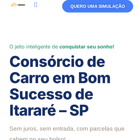
QUERO UMA SIMULAÇÃO
Política De Privacidade
Termos De Uso
O jeito inteligente de
conquistar seu sonho!
Consórcio de
Carro em Bom
Sucesso de
Itararé – SP
Sem juros, sem entrada, com parcelas que
cabem no seu bolso!