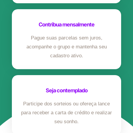
Contribua mensalmente
Pague suas parcelas sem juros,
acompanhe o grupo e mantenha seu
cadastro ativo.
Seja contemplado
Participe dos sorteios ou ofereça lance
para receber a carta de crédito e realizar
seu sonho.