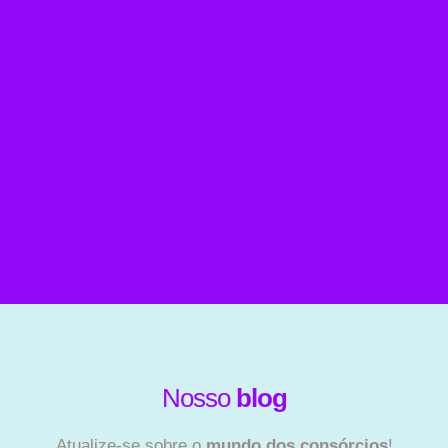
Nosso
blog
Atualize-se sobre o
mundo dos consórcios
!