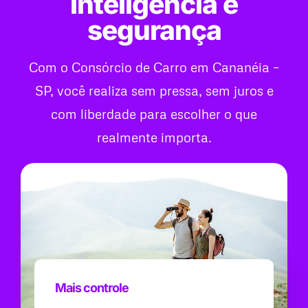
inteligência e
segurança
Com o Consórcio de Carro em Cananéia –
SP, você realiza sem pressa, sem juros e
com liberdade para escolher o que
realmente importa.
Mais controle