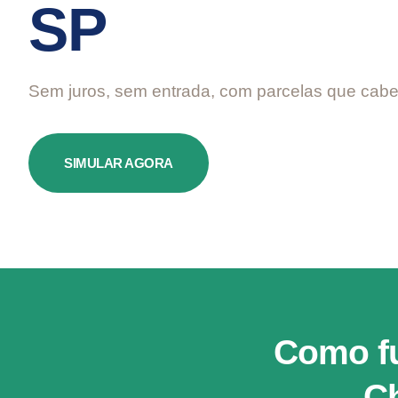
SP
Sem juros, sem entrada, com parcelas que cabe
SIMULAR AGORA
Como fu
Ch