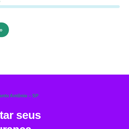
s
o
Santo Antônio – SP
tar seus