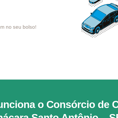
m no seu bolso!
nciona o Consórcio de 
ácara Santo Antônio – 