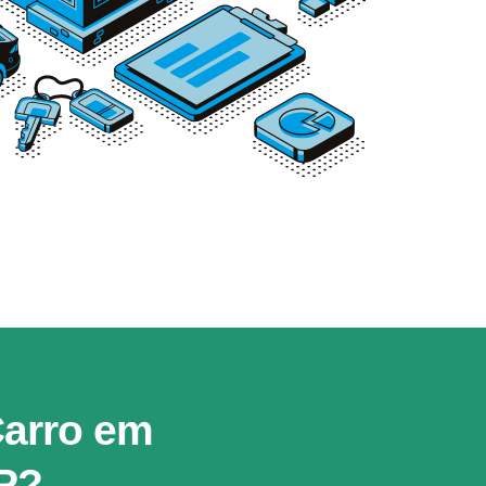
Carro em
SP?