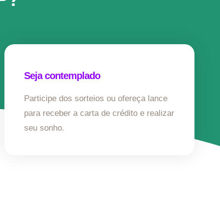
Seja contemplado
Participe dos sorteios ou ofereça lance
para receber a carta de crédito e realizar
seu sonho.