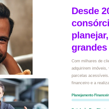
Desde 2
consórc
planejar
grandes
Com milhares de cli
adquirirem imóveis,
parcelas acessívei
financeiro e a reali
Planejamento Financei