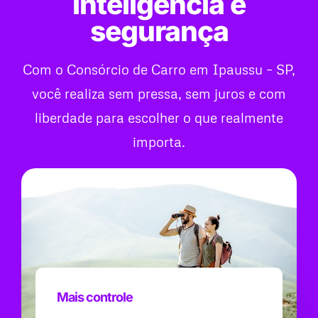
inteligência e
segurança
Com o Consórcio de Carro em Ipaussu – SP,
você realiza sem pressa, sem juros e com
liberdade para escolher o que realmente
importa.
Mais controle