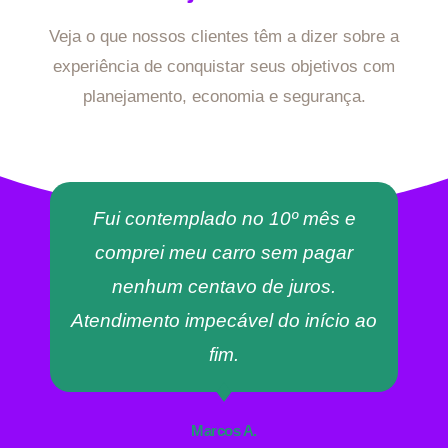
Veja o que nossos clientes têm a dizer sobre a
experiência de conquistar seus objetivos com
planejamento, economia e segurança.
Fui contemplado no 10º mês e
comprei meu carro sem pagar
nenhum centavo de juros.
Atendimento impecável do início ao
fim.
Marcos A.