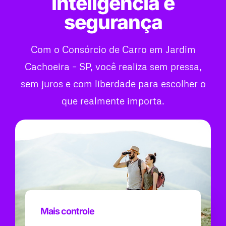
inteligência e
segurança
Com o Consórcio de Carro em Jardim
Cachoeira – SP, você realiza sem pressa,
sem juros e com liberdade para escolher o
que realmente importa.
Mais controle