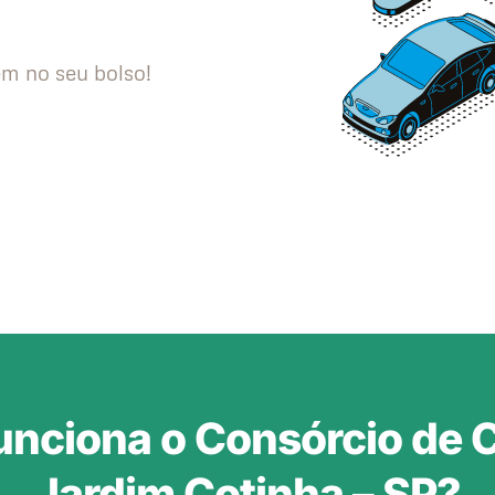
m no seu bolso!
nciona o Consórcio de 
Jardim Cotinha – SP?