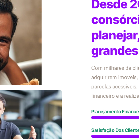
Desde 2
consórc
planejar
grandes
Com milhares de cli
adquirirem imóveis,
parcelas acessívei
financeiro e a reali
Planejamento Finance
Satisfação Dos Client