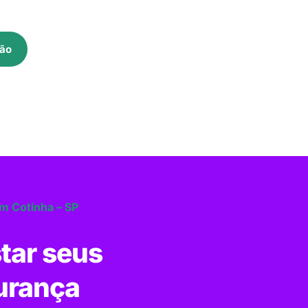
ão
im Cotinha – SP
tar seus
urança