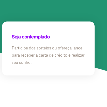
Seja contemplado
Participe dos sorteios ou ofereça lance
para receber a carta de crédito e realizar
seu sonho.