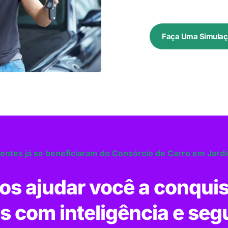
Faça Uma Simulaç
ientes já se beneficiaram do Consórcio de Carro em Jard
s ajudar você a conquis
s com inteligência e seg