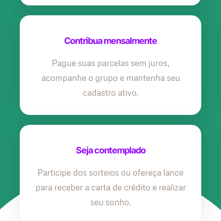
Contribua mensalmente
Pague suas parcelas sem juros,
acompanhe o grupo e mantenha seu
cadastro ativo.
Seja contemplado
Participe dos sorteios ou ofereça lance
para receber a carta de crédito e realizar
seu sonho.