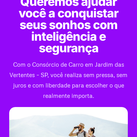
Queremos ajudar
você a conquistar
seus sonhos com
inteligência e
segurança
Com o Consórcio de Carro em Jardim das
Vertentes – SP, você realiza sem pressa, sem
juros e com liberdade para escolher o que
realmente importa.