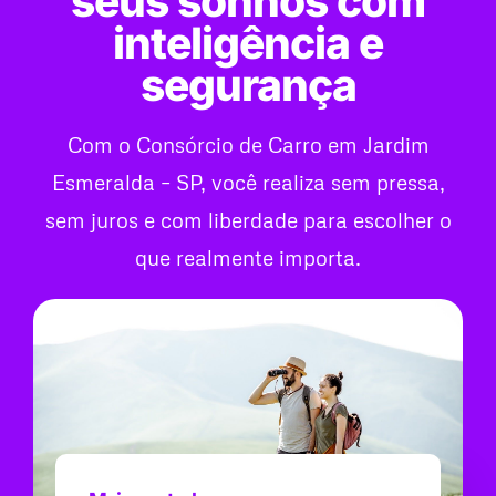
seus sonhos com
inteligência e
segurança
Com o Consórcio de Carro em Jardim
Esmeralda – SP, você realiza sem pressa,
sem juros e com liberdade para escolher o
que realmente importa.