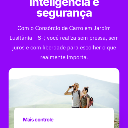
inteligência e
segurança
Com o Consórcio de Carro em Jardim
Lusitânia – SP, você realiza sem pressa, sem
juros e com liberdade para escolher o que
realmente importa.
Mais controle