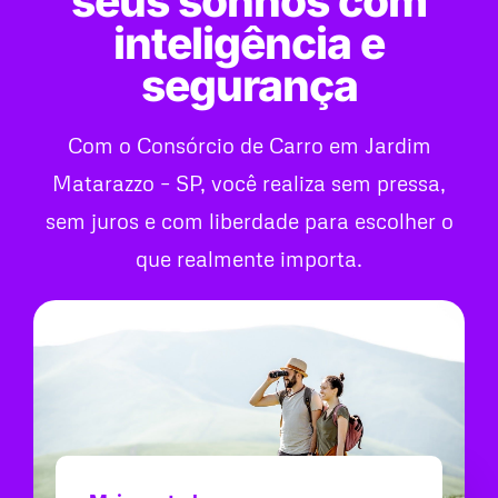
seus sonhos com
inteligência e
segurança
Com o Consórcio de Carro em Jardim
Matarazzo – SP, você realiza sem pressa,
sem juros e com liberdade para escolher o
que realmente importa.