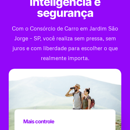
inteligência e
segurança
Com o Consórcio de Carro em Jardim São
Jorge – SP, você realiza sem pressa, sem
juros e com liberdade para escolher o que
realmente importa.
Mais controle