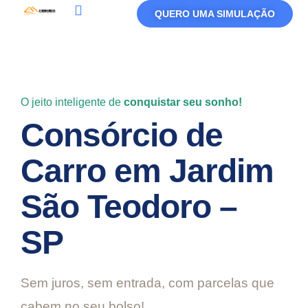
QUERO UMA SIMULAÇÃO
Política De Privacidade
Termos De Uso
O jeito inteligente de
conquistar seu sonho!
Consórcio de
Carro em Jardim
São Teodoro –
SP
Sem juros, sem entrada, com parcelas que
cabem no seu bolso!