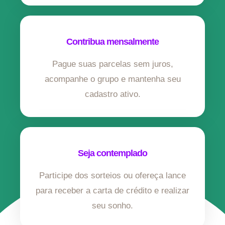
Contribua mensalmente
Pague suas parcelas sem juros,
acompanhe o grupo e mantenha seu
cadastro ativo.
Seja contemplado
Participe dos sorteios ou ofereça lance
para receber a carta de crédito e realizar
seu sonho.