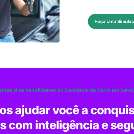
Faça Uma Simulaç
ientes já se beneficiaram do Consórcio de Carro em Laranja
s ajudar você a conquis
s com inteligência e seg