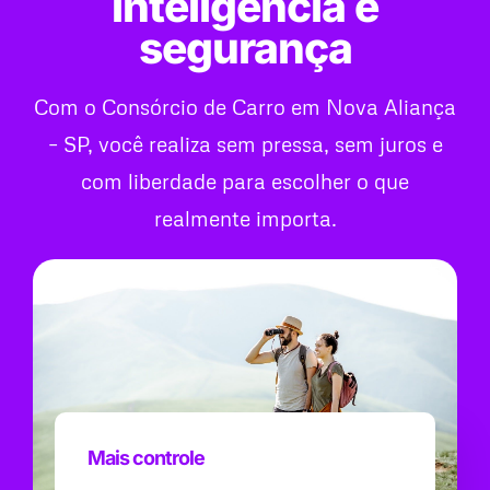
inteligência e
segurança
Com o Consórcio de Carro em Nova Aliança
– SP, você realiza sem pressa, sem juros e
com liberdade para escolher o que
realmente importa.
Mais controle