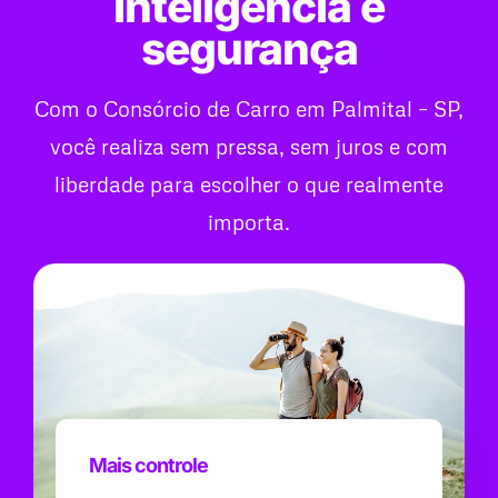
inteligência e
segurança
Com o Consórcio de Carro em Palmital – SP,
você realiza sem pressa, sem juros e com
liberdade para escolher o que realmente
importa.
Mais controle