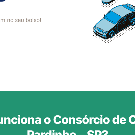
m no seu bolso!
nciona o Consórcio de 
Pardinho – SP?