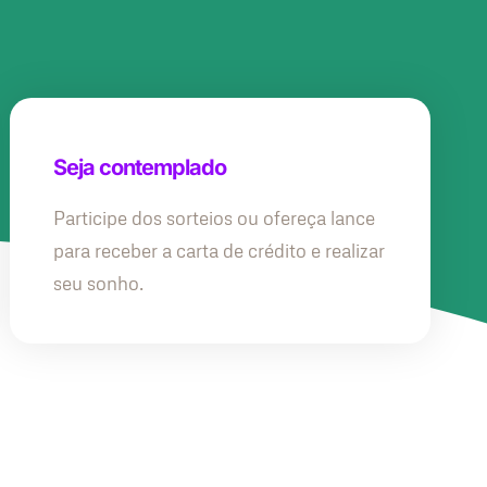
Seja contemplado
Participe dos sorteios ou ofereça lance
para receber a carta de crédito e realizar
seu sonho.