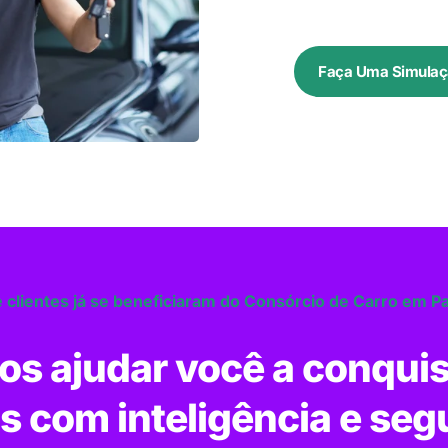
Faça Uma Simulaç
 clientes já se beneficiaram do Consórcio de Carro em P
s ajudar você a conquis
s com inteligência e seg