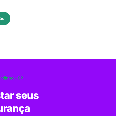
ão
ardinho – SP
tar seus
urança