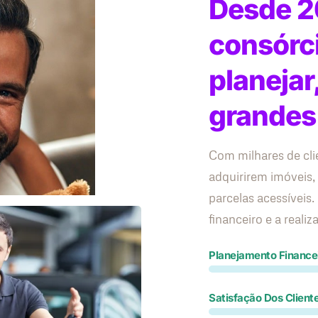
Desde 2
consórc
planejar
grandes
Com milhares de cli
adquirirem imóveis,
parcelas acessívei
financeiro e a reali
Planejamento Finance
Satisfação Dos Client