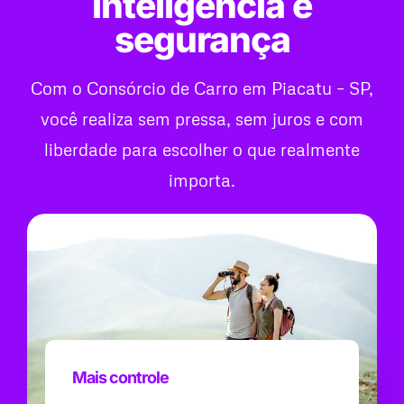
inteligência e
segurança
Com o Consórcio de Carro em Piacatu – SP,
você realiza sem pressa, sem juros e com
liberdade para escolher o que realmente
importa.
Mais controle