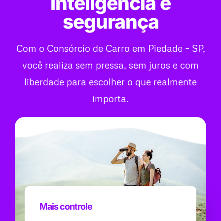
inteligência e
segurança
Com o Consórcio de Carro em Piedade – SP,
você realiza sem pressa, sem juros e com
liberdade para escolher o que realmente
importa.
Mais controle