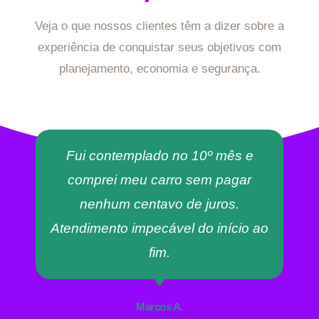
Veja o que nossos clientes têm a dizer sobre a
experiência de conquistar seus objetivos com
planejamento, economia e segurança.
Fui contemplado no 10º mês e
comprei meu carro sem pagar
nenhum centavo de juros.
Atendimento impecável do início ao
fim.
Marcos A.