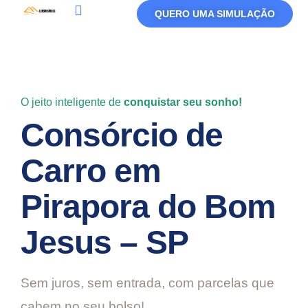
QUERO UMA SIMULAÇÃO
Política De Privacidade
Termos De Uso
O jeito inteligente de
conquistar seu sonho!
Consórcio de
Carro em
Pirapora do Bom
Jesus – SP
Sem juros, sem entrada, com parcelas que
cabem no seu bolso!