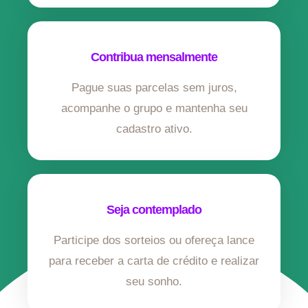
Contribua mensalmente
Pague suas parcelas sem juros,
acompanhe o grupo e mantenha seu
cadastro ativo.
Seja contemplado
Participe dos sorteios ou ofereça lance
para receber a carta de crédito e realizar
seu sonho.