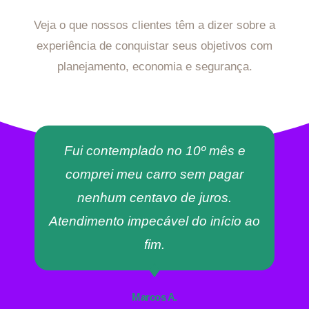
Veja o que nossos clientes têm a dizer sobre a
experiência de conquistar seus objetivos com
planejamento, economia e segurança.
Fui contemplado no 10º mês e
comprei meu carro sem pagar
nenhum centavo de juros.
Atendimento impecável do início ao
fim.
Marcos A.