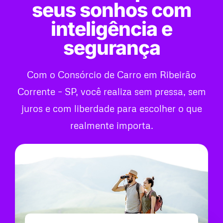
seus sonhos com
inteligência e
segurança
Com o Consórcio de Carro em Ribeirão
Corrente – SP, você realiza sem pressa, sem
juros e com liberdade para escolher o que
realmente importa.