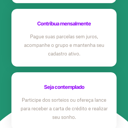
Contribua mensalmente
Pague suas parcelas sem juros,
acompanhe o grupo e mantenha seu
cadastro ativo.
Seja contemplado
Participe dos sorteios ou ofereça lance
para receber a carta de crédito e realizar
seu sonho.