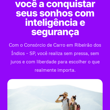
você a conquistar
seus sonhos com
inteligência e
segurança
Com o Consórcio de Carro em Ribeirão dos
Índios – SP, você realiza sem pressa, sem
juros e com liberdade para escolher o que
realmente importa.