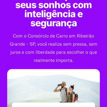
seus sonhos com
inteligência e
segurança
Com o Consórcio de Carro em Ribeirão
Grande – SP, você realiza sem pressa, sem
juros e com liberdade para escolher o que
realmente importa.