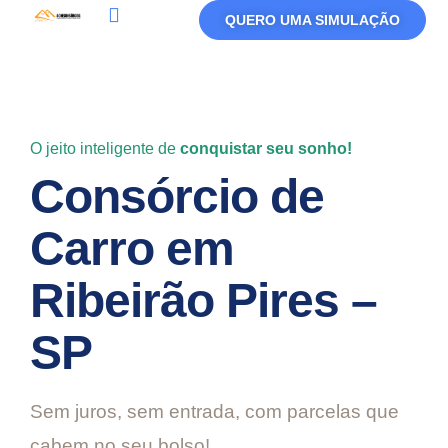
QUERO UMA SIMULAÇÃO
Política De Privacidade
Termos De Uso
O jeito inteligente de
conquistar seu sonho!
Consórcio de
Carro em
Ribeirão Pires –
SP
Sem juros, sem entrada, com parcelas que
cabem no seu bolso!