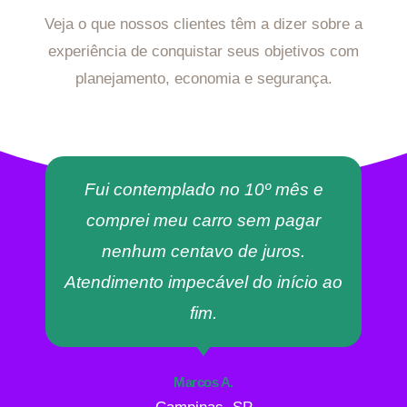
Veja o que nossos clientes têm a dizer sobre a
experiência de conquistar seus objetivos com
planejamento, economia e segurança.
Fui contemplado no 10º mês e
comprei meu carro sem pagar
nenhum centavo de juros.
Atendimento impecável do início ao
fim.
Marcos A.