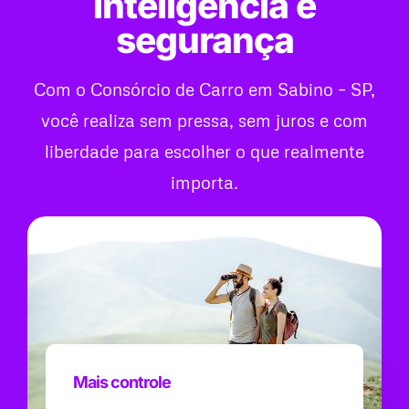
inteligência e
segurança
Com o Consórcio de Carro em Sabino – SP,
você realiza sem pressa, sem juros e com
liberdade para escolher o que realmente
importa.
Mais controle