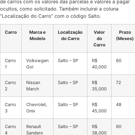
de carros com os valores das parcelas e valores a pagar
ocultos, como solicitado. Também incluirei a coluna
“Localização do Carro” com o código Salto.
Carro
Marca e
Localização
Valor
Prazo
Modelo
do Carro
do
(Meses)
Carro
Carro
Volkswgen
Salto – SP
R$
60
1
Gol
40,000
Carro
Nissan
Salto – SP
R$
72
2
March
35,000
Carro
Chevrolet,
Salto – SP
R$
48
3
Onix
45,000
Carro
Renault
Salto – SP
R$
60
4
Sandero
38,000