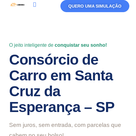
QUERO UMA SIMULAÇÃO
Política De Privacidade
Termos De Uso
O jeito inteligente de
conquistar seu sonho!
Consórcio de
Carro em Santa
Cruz da
Esperança – SP
Sem juros, sem entrada, com parcelas que
cabem no seu bolso!