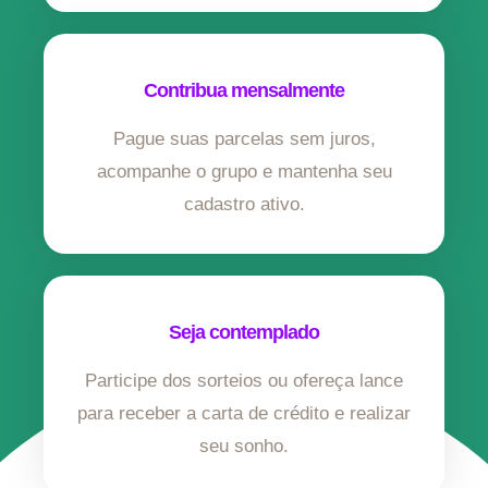
Contribua mensalmente
Pague suas parcelas sem juros,
acompanhe o grupo e mantenha seu
cadastro ativo.
Seja contemplado
Participe dos sorteios ou ofereça lance
para receber a carta de crédito e realizar
seu sonho.