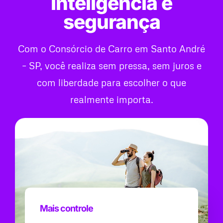
inteligência e
segurança
Com o Consórcio de Carro em Santo André
– SP, você realiza sem pressa, sem juros e
com liberdade para escolher o que
realmente importa.
Mais controle