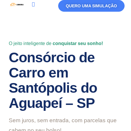
QUERO UMA SIMULAÇÃO
Política De Privacidade
Termos De Uso
O jeito inteligente de
conquistar seu sonho!
Consórcio de
Carro em
Santópolis do
Aguapeí – SP
Sem juros, sem entrada, com parcelas que
cabem no seu bolso!