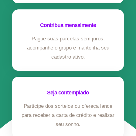
Contribua mensalmente
Pague suas parcelas sem juros,
acompanhe o grupo e mantenha seu
cadastro ativo.
Seja contemplado
Participe dos sorteios ou ofereça lance
para receber a carta de crédito e realizar
seu sonho.