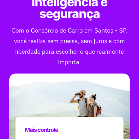
inteligência e
segurança
Com o Consórcio de Carro em Santos – SP,
você realiza sem pressa, sem juros e com
liberdade para escolher o que realmente
importa.
Mais controle