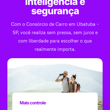
inteligência e
segurança
Com o Consórcio de Carro em Ubatuba –
SP, você realiza sem pressa, sem juros e
com liberdade para escolher o que
realmente importa.
Mais controle