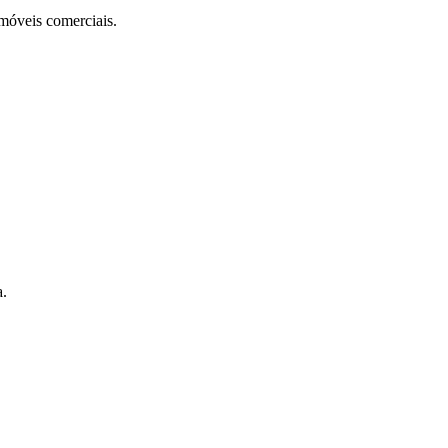
móveis comerciais.
a.