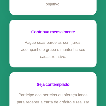
objetivo.
Contribua mensalmente
Pague suas parcelas sem juros,
acompanhe o grupo e mantenha seu
cadastro ativo.
Seja contemplado
Participe dos sorteios ou ofereça lance
para receber a carta de crédito e realizar