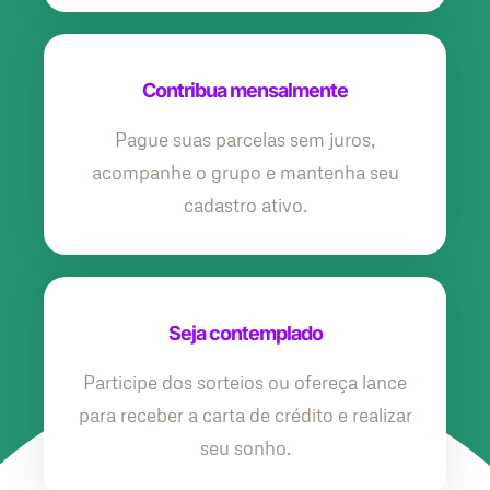
Contribua mensalmente
Pague suas parcelas sem juros,
acompanhe o grupo e mantenha seu
cadastro ativo.
Seja contemplado
Participe dos sorteios ou ofereça lance
para receber a carta de crédito e realizar
seu sonho.