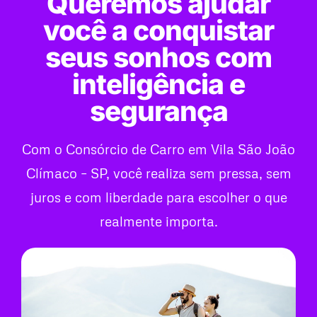
Queremos ajudar
você a conquistar
seus sonhos com
inteligência e
segurança
Com o Consórcio de Carro em Vila São João
Clímaco – SP, você realiza sem pressa, sem
juros e com liberdade para escolher o que
realmente importa.