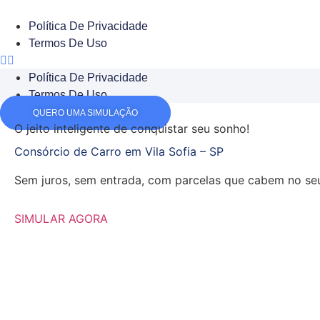
Ir
para
Política De Privacidade
o
Termos De Uso
conteúdo
Política De Privacidade
Termos De Uso
QUERO UMA SIMULAÇÃO
O jeito inteligente de
conquistar seu sonho!
Consórcio de Carro em Vila Sofia – SP
Sem juros, sem entrada, com parcelas que cabem no seu
SIMULAR AGORA