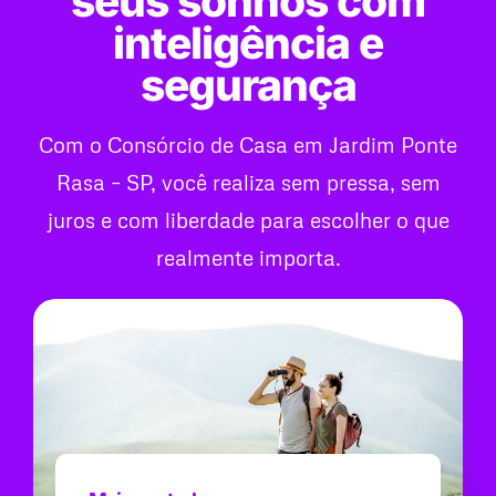
seus sonhos com
inteligência e
segurança
Com o Consórcio de Casa em Jardim Ponte
Rasa – SP, você realiza sem pressa, sem
juros e com liberdade para escolher o que
realmente importa.