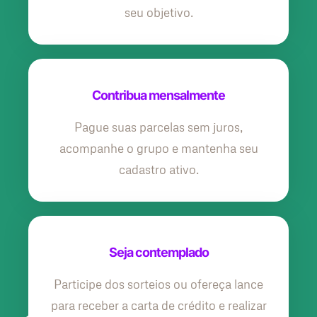
seu objetivo.
Contribua mensalmente
Pague suas parcelas sem juros,
acompanhe o grupo e mantenha seu
cadastro ativo.
Seja contemplado
Participe dos sorteios ou ofereça lance
para receber a carta de crédito e realizar