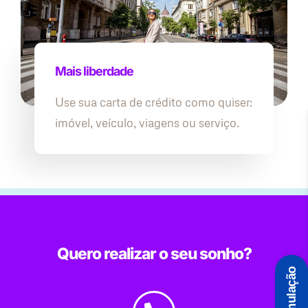
Mais liberdade
Use sua carta de crédito como quiser:
imóvel, veículo, viagens ou serviço.
Quero realizar o seu sonho?
Simulação