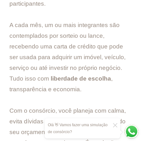
participantes.
A cada mês, um ou mais integrantes são
contemplados por sorteio ou lance,
recebendo uma carta de crédito que pode
ser usada para adquirir um imóvel, veículo,
serviço ou até investir no próprio negócio.
Tudo isso com
liberdade de escolha
,
transparência e economia.
Com o consórcio, você planeja com calma,
evita dívidas caras e mantém o controle do
Olá 👋 Vamos fazer uma simulação
seu orçamento, sabendo exatamente
de consórcio?