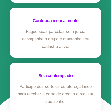
Contribua mensalmente
Pague suas parcelas sem juros,
acompanhe o grupo e mantenha seu
cadastro ativo.
Seja contemplado
Participe dos sorteios ou ofereça lance
para receber a carta de crédito e realizar
seu sonho.