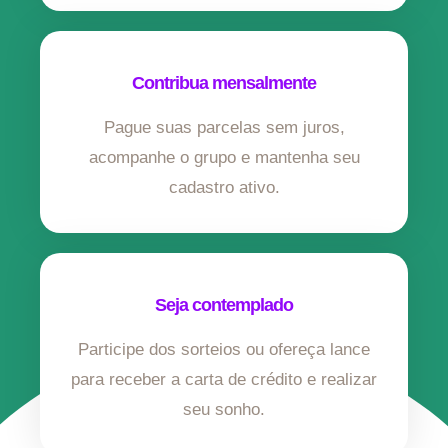
Contribua mensalmente
Pague suas parcelas sem juros,
acompanhe o grupo e mantenha seu
cadastro ativo.
Seja contemplado
Participe dos sorteios ou ofereça lance
para receber a carta de crédito e realizar
seu sonho.