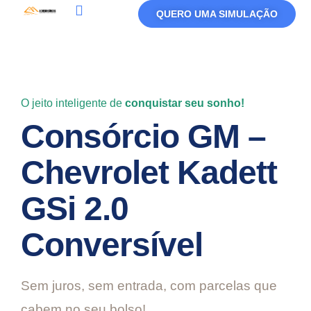
QUERO UMA SIMULAÇÃO
Política De Privacidade
Termos De Uso
O jeito inteligente de
conquistar seu sonho!
Consórcio GM –
Chevrolet Kadett
GSi 2.0
Conversível
Sem juros, sem entrada, com parcelas que
cabem no seu bolso!