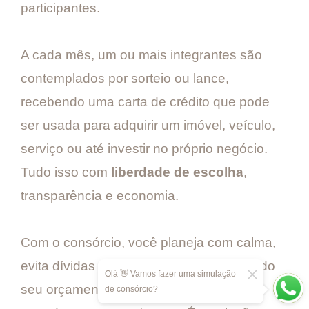
participantes.
A cada mês, um ou mais integrantes são
contemplados por sorteio ou lance,
recebendo uma carta de crédito que pode
ser usada para adquirir um imóvel, veículo,
serviço ou até investir no próprio negócio.
Tudo isso com
liberdade de escolha
,
transparência e economia.
Com o consórcio, você planeja com calma,
evita dívidas caras e mantém o controle do
Olá 👋 Vamos fazer uma simulação
seu orçamento, sabendo exatamente
de consórcio?