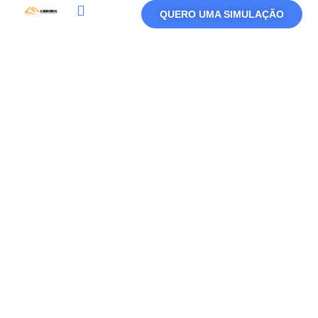
QUERO UMA SIMULAÇÃO
Política De Privacidade
Termos De Uso