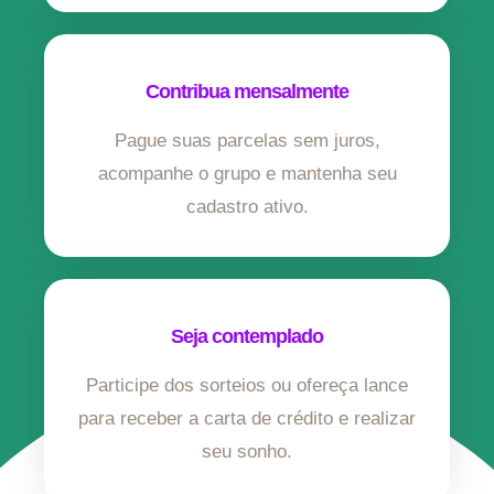
Contribua mensalmente
Pague suas parcelas sem juros,
acompanhe o grupo e mantenha seu
cadastro ativo.
Seja contemplado
Participe dos sorteios ou ofereça lance
para receber a carta de crédito e realizar
seu sonho.