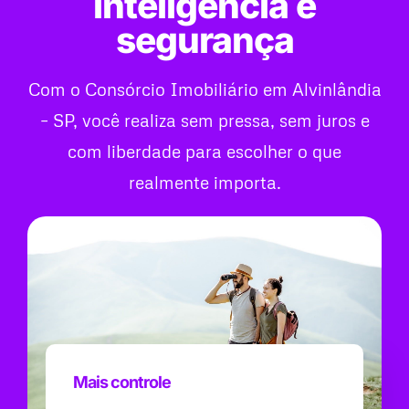
inteligência e
segurança
Com o Consórcio Imobiliário em Alvinlândia
– SP, você realiza sem pressa, sem juros e
com liberdade para escolher o que
realmente importa.
Mais controle