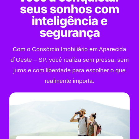
seus sonhos com
inteligência e
segurança
Com o Consórcio Imobiliário em Aparecida
d`Oeste – SP, você realiza sem pressa, sem
juros e com liberdade para escolher o que
realmente importa.