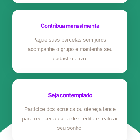
Contribua mensalmente
Pague suas parcelas sem juros,
acompanhe o grupo e mantenha seu
cadastro ativo.
Seja contemplado
Participe dos sorteios ou ofereça lance
para receber a carta de crédito e realizar
seu sonho.