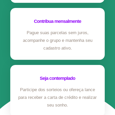
Contribua mensalmente
Pague suas parcelas sem juros,
acompanhe o grupo e mantenha seu
cadastro ativo.
Seja contemplado
Participe dos sorteios ou ofereça lance
para receber a carta de crédito e realizar
seu sonho.