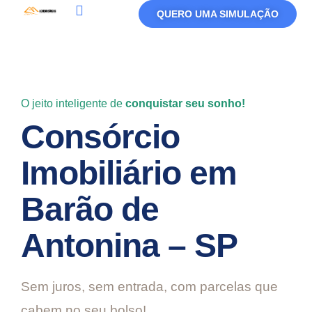
QUERO UMA SIMULAÇÃO
Política De Privacidade
Termos De Uso
O jeito inteligente de
conquistar seu sonho!
Consórcio
Imobiliário em
Barão de
Antonina – SP
Sem juros, sem entrada, com parcelas que
cabem no seu bolso!